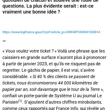
questions. La plus évidente serait : est-ce
vraiment une bonne idée ?
https://www.legifrance.gouv.fr/jorf/article_jo/JORFARTI000041553814
—
«
Vous voulez votre ticket ?
» Voilà une phrase que les
caissiers en grande surface n’auront plus à prononcer
à partir de janvier 2023, et qu’ils ne risquent pas de
regretter. Le gâchis de papier, il est vrai, s’avère
considérable. «
Si 40 % des clients se passent de
tickets, nous économiserons 44 000 kilomètres de
papier par an, soit davantage que le tour de la Terre
»,
confiait un porte-parole de Système U au journal Le
(1)
Parisien
. S’ajoutent d’autres chiffres mirobolants,
comme ceux rapportés par France Info, qui révèle un