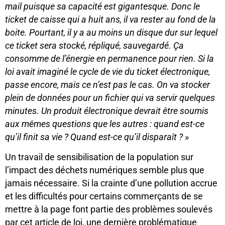
mail puisque
sa
capacité est gigantesque.
D
onc le
ticket de caisse qui a huit ans, il va rester au fond de la
boite.
Pourtant,
il
y a au moins un disque dur sur lequel
ce ticket sera stocké, répliqué, sauvegardé. Ça
consomme de l’énergie en permanence pour rien. Si la
loi avait imaginé le cycle de vie du ticket électronique,
passe encore, mais ce n’est pas le cas.
O
n va stocker
plein de données pour un fichier qui va servir quelques
minutes.
Un produit électronique devrait être soumis
aux mêmes questions que les autres : quand est-ce
qu’il finit sa vie ? Qua
nd est-ce qu
’il disparaît ?
»
Un travail de sensibilisation de la population sur
l’impact des déchets numériques semble plus que
jamais nécessaire. Si la crainte d’une pollution accrue
et les difficultés pour certains commerçants de se
mettre à la page font partie des problèmes soulevés
par cet article de loi, une dernière problématique