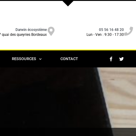
Darwin écosystème
05 56 16 48 20
7 quai des queyries Bordeaux
Lun - Ven : 9:30 - 17:30
RESSOURCES
CONTACT