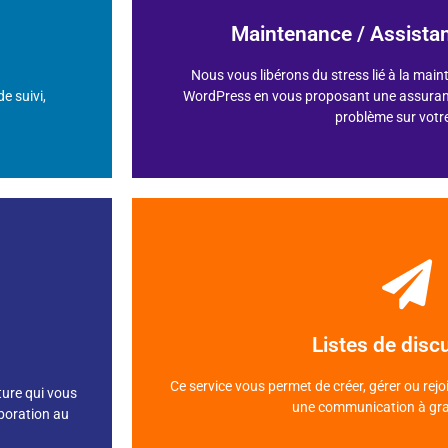
Maintenance / Assist
-
Maintenance & Assistance
: à partir de 70
-
Maintenance
: à partir de 39€HT/mois
Nous vous libérons du stress lié à la main
e suivi,
WordPress en vous proposant une assuran
Choisissez votre formule
.
problème sur votre
En savoir plus
ets.
-
Premium
: à partir de 5€HT/mois
Listes de disc
plications
-
Basic
: à partir de 3€HT/mois
Ce service vous permet de créer, gérer ou rejo
ture qui vous
Choisissez votre formule
une communication à gra
aboration au