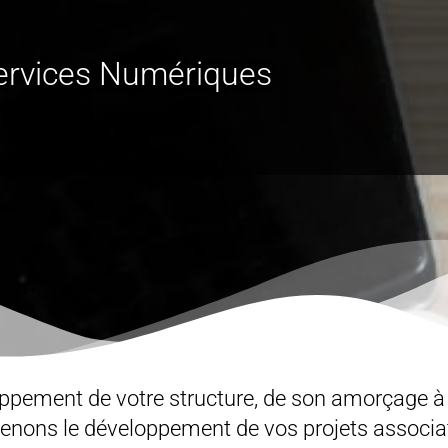
ervices Numériques
pement de votre structure, de son amorçage à
nons le développement de vos projets associatif