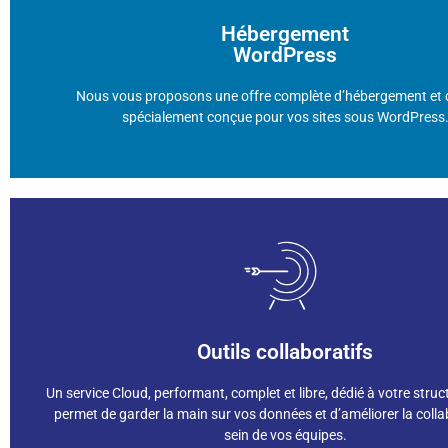
Hébergement
-
Premium
: à partir de 39€HT/mois
WordPress
-
Basic
: à partir de 19€HT/mois
Nous vous proposons une offre complète d’hébergement et d
Choisissez votre formule
spécialement conçue pour vos sites sous WordPress
En savoir plus
web open source robustes et fonctionnelles au service de vos proj
Outils collaboratifs
OSINUM est une solution complète pour déployer et utiliser des ap
Un service Cloud, performant, complet et libre, dédié à votre struc
Découvrez OSINUM.FR
permet de garder la main sur vos données et d’améliorer la coll
sein de vos équipes.