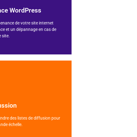
ance WordPress
€HT/mois
tenance de votre site internet
ce et un dépannage en cas de
 site.
ussion
indre des listes de diffusion pour
nde échelle.