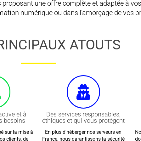
 proposant une offre complète et adaptée à vos
mation numérique ou dans l’amorçage de vos p
RINCIPAUX ATOUTS
ctive et à
Des services responsables,
os besoins
éthiques et qui vous protègent
é sur la mise à
En plus d'héberger nos serveurs en
No
os clients, de
France, nous garantissons la sécurité
do