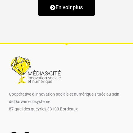
En voir plus
Coopérative d’innovation sociale et numérique​ située au sein
de Darwin écosystème
87 quai des queyries 33100 Bordeaux