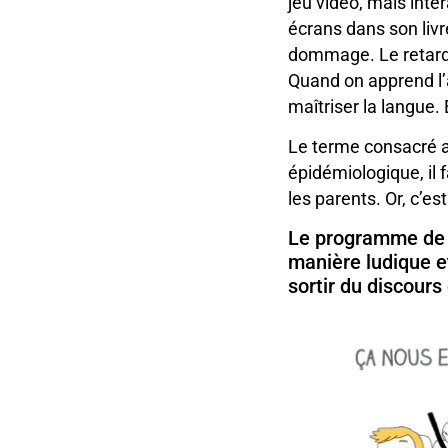
jeu vidéo, mais int
écrans dans son liv
dommage. Le retard 
Quand on apprend l’a
maîtriser la langue. 
Le terme consacré au
épidémiologique, il f
les parents. Or, c’es
Le programme de M
manière ludique et
sortir du discours