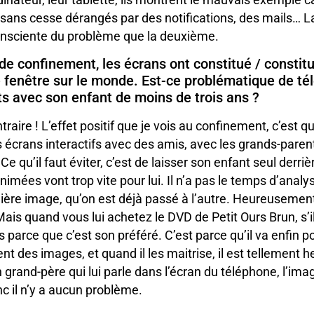
t sans cesse dérangés par des notifications, des mails… 
consciente du problème que la deuxième.
de confinement, les écrans ont constitué / constit
 fenêtre sur le monde. Est-ce problématique de tél
s avec son enfant de moins de trois ans ?
raire ! L’effet positif que je vois au confinement, c’est q
s écrans interactifs avec des amis, avec les grands-paren
e qu’il faut éviter, c’est de laisser son enfant seul derri
imées vont trop vite pour lui. Il n’a pas le temps d’analy
ère image, qu’on est déjà passé à l’autre. Heureusement,
 Mais quand vous lui achetez le DVD de Petit Ours Brun, s’il
pas parce que c’est son préféré. C’est parce qu’il va enfin
nt des images, et quand il les maitrise, il est tellement h
n grand-père qui lui parle dans l’écran du téléphone, l’ima
nc il n’y a aucun problème.