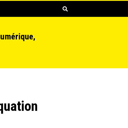
numérique,
quation