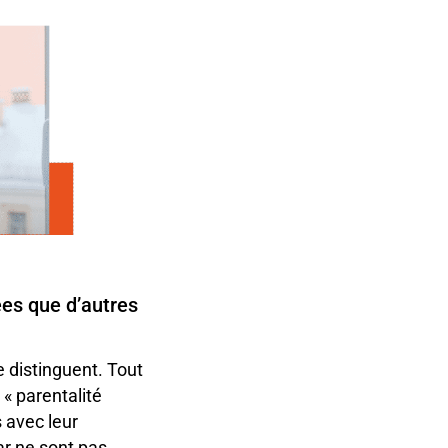
ées que d’autres
 distinguent. Tout
 « parentalité
s avec leur
ar ne sont pas