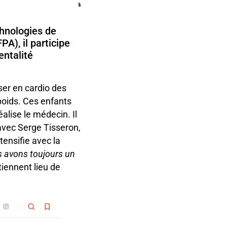
chnologies de
FPA), il participe
entalité
ser en cardio des
 poids. Ces enfants
alise le médecin. Il
 avec Serge Tisseron,
tensifie avec la
 avons toujours un
tiennent lieu de