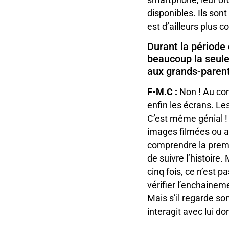
disponibles. Ils son
est d’ailleurs plus 
Durant la période 
beaucoup la seule
aux grands-parent
F-M.C :
Non ! Au cont
enfin les écrans. Le
C’est même génial ! C
images filmées ou an
comprendre la premi
de suivre l’histoire.
cinq fois, ce n’est 
vérifier l’enchaineme
Mais s’il regarde so
interagit avec lui do