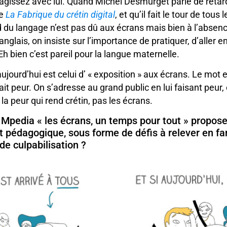
eragissez avec lui. Quand Michel Desmurget parle de reta
re
La Fabrique du crétin digital
, et qu’il fait le tour de tous
du langage n’est pas dû aux écrans mais bien à l’absence
nglais, on insiste sur l’importance de pratiquer, d’aller 
Eh bien c’est pareil pour la langue maternelle.
jourd’hui est celui d’ « exposition » aux écrans. Le mot 
ait peur. On s’adresse au grand public en lui faisant peur,
t la peur qui rend crétin, pas les écrans.
pedia « les écrans, un temps pour tout » propose
 pédagogique, sous forme de défis à relever en fam
 de culpabilisation ?