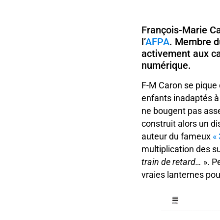
François-Marie Ca
l’
AFPA
. Membre du
activement aux ca
numérique.
F-M Caron se pique 
enfants inadaptés à 
ne bougent pas assez.
construit alors un d
auteur du fameux
« 
multiplication des su
train de retard…
». P
vraies lanternes pou