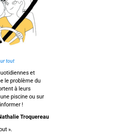
ur tout
quotidiennes et
ue le problème du
rtent à leurs
une piscine ou sur
 informer !
 Nathalie Troquereau
out ».