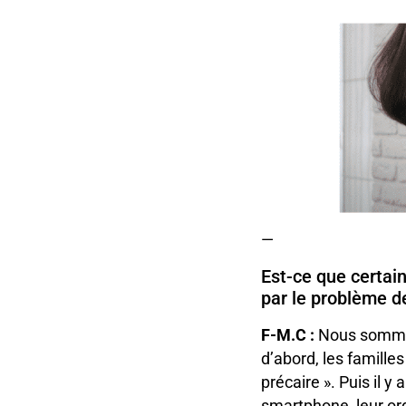
—
Est-ce que certai
par le problème d
F-M.C :
Nous sommes 
d’abord, les familles
précaire ». Puis il y
smartphone, leur ord