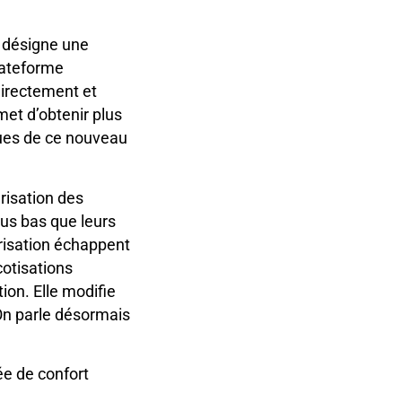
n désigne une
lateforme
 directement et
met d’obtenir plus
ques de ce nouveau
arisation des
plus bas que leurs
risation échappent
cotisations
ion. Elle modifie
 On parle désormais
ée de confort