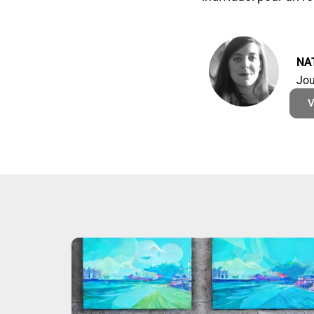
NA
Jou
V