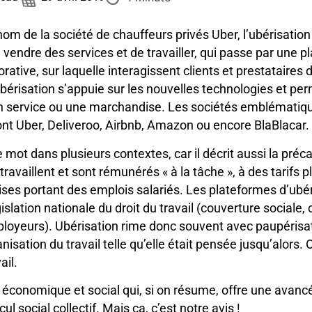
om de la société de chauffeurs privés Uber, l’ubérisatio
vendre des services et de travailler, qui passe par une p
rative, sur laquelle interagissent clients et prestataires
érisation s’appuie sur les nouvelles technologies et per
un service ou une marchandise. Les sociétés emblémati
t Uber, Deliveroo, Airbnb, Amazon ou encore BlaBlacar.
e mot dans plusieurs contextes, car il décrit aussi la préc
 travaillent et sont rémunérés « à la tâche », à des tarifs 
ises portant des emplois salariés. Les plateformes d’ubé
islation nationale du droit du travail (couverture sociale, 
ployeurs). Ubérisation rime donc souvent avec paupérisat
isation du travail telle qu’elle était pensée jusqu’alors.
ail.
conomique et social qui, si on résume, offre une avanc
ul social collectif. Mais ça, c’est notre avis !