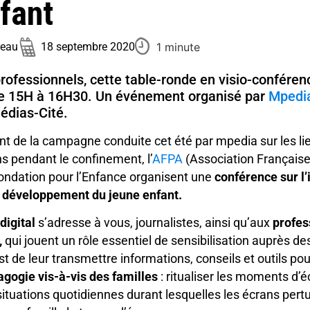
fant
1 minute
reau
18 septembre 2020
professionnels, cette table-ronde en visio-conféren
de 15H à 16H30. Un événement organisé par
Mpedi
Médias-Cité.
t de la campagne conduite cet été par mpedia sur les li
ns pendant le confinement, l’
AFPA
(Association Française
Fondation pour l’Enfance organisent une
conférence sur l
e développement du jeune enfant.
digital
s’adresse à vous, journalistes, ainsi qu’aux
profes
,
qui jouent un rôle essentiel de sensibilisation auprès des
 de leur transmettre informations, conseils et outils pou
gogie vis-à-vis des familles
: ritualiser les moments d’é
 situations quotidiennes durant lesquelles les écrans pert