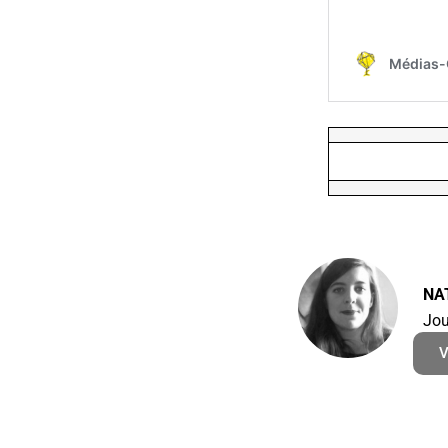
NA
Jou
V