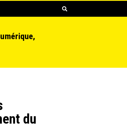
numérique,
s
ment du