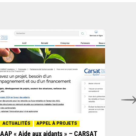
ACTUALITÉS
APPEL À PROJETS
ACTUA
AAP « Aide aux aidants » – CARSAT
AAP « 