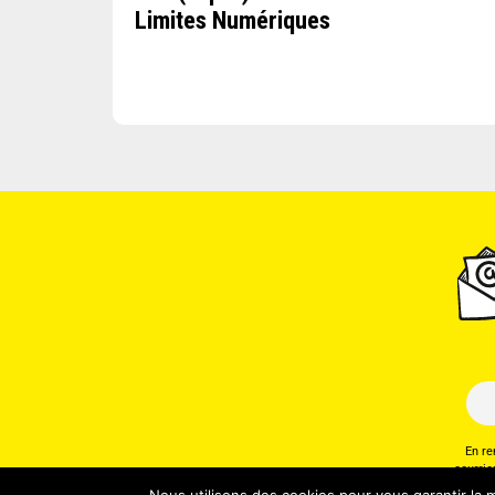
au
Limites Numériques
En re
courrie
dés