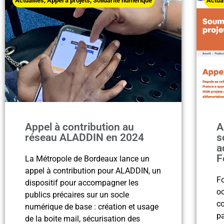
Actualités
,
Appel à projets
,
Solidarité numérique
Actua
Appel à contribution au
A
réseau ALADDIN en 2024
s
a
F
La Métropole de Bordeaux lance un
appel à contribution pour ALADDIN, un
Fo
dispositif pour accompagner les
oc
publics précaires sur un socle
co
numérique de base : création et usage
pa
de la boite mail, sécurisation des