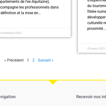
d’expérimen
partements de l’ex-Aquitaine),
du tourisme
ccompagne les professionnels dans
filière num
 définition et la mise en…
développer 
culturelle 
proximité…
 novembre 2022
15 mars 2022
« Précédent
1
2
Suivant »
vigation
Recevoir nos in