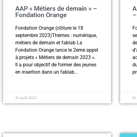
AAP « Métiers de demain » –
A
Fondation Orange
–
Fondation Orange (clôture le 18
Fo
septembre 2023)Thèmes : numérique,
se
métiers de demain et fablab La
de
Fondation Orange lance le 2eme appel
d’
à projets « Métiers de demain 2023 ».
a
Il a pour objectif de former des jeunes
du
en insertion dans un fablab…
pr
31 août 2023
31