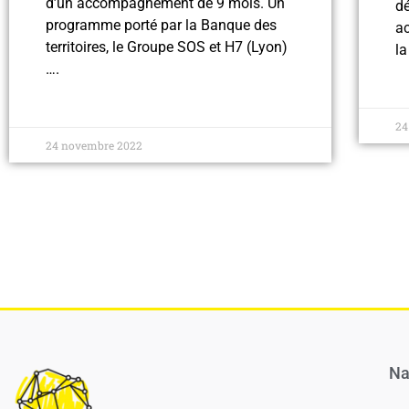
d’un accompagnement de 9 mois. Un
dé
programme porté par la Banque des
a
territoires, le Groupe SOS et H7 (Lyon)
la
….
24
24 novembre 2022
Na