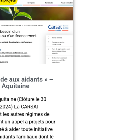
à projets
de aux aidants » –
Aquitaine
itaine (Clôture le 30
 2024) La CARSAT
t les autres régimes de
t un appel à projets pour
é à aider toute initiative
aidants familiaux dont le