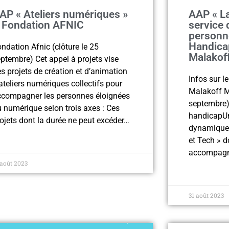
AP « Ateliers numériques »
AAP « La
 Fondation AFNIC
service 
personne
Handica
ndation Afnic (clôture le 25
Malakof
ptembre) Cet appel à projets vise
s projets de création et d’animation
Infos sur l
ateliers numériques collectifs pour
Malakoff Mé
ccompagner les personnes éloignées
septembre)
 numérique selon trois axes : Ces
handicapUn
ojets dont la durée ne peut excéder…
dynamique 
et Tech » d
accompagn
 août 2023
31 août 2023