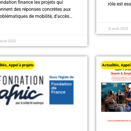
ndation finance les projets qui
rôle est es
onnent des réponses concrètes aux
oblématiques de mobilité, d’accès…
31 août 2023
 août 2023
lités
,
Appel à projets
Actualités
,
Appel 