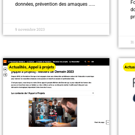
Fo
données, prévention des arnaques ……
d
pr
9 novembre 2023
31
Actualités
,
Appel à projets
Actua