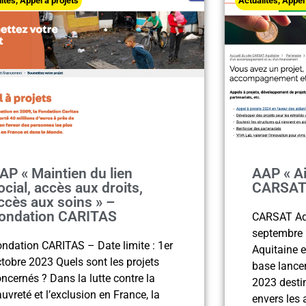
lités
,
Appel à projets
Actualités
,
Appel 
AP « Maintien du lien
AAP « Ai
ocial, accès aux droits,
CARSAT 
ccès aux soins » –
ondation CARITAS
CARSAT Aqu
septembre
ndation CARITAS – Date limite : 1er
Aquitaine e
tobre 2023 Quels sont les projets
base lancen
ncernés ? Dans la lutte contre la
2023 destin
uvreté et l’exclusion en France, la
envers les 