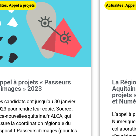
lités
,
Appel à projets
Actualités
,
Appel 
ppel à projets « Passeurs
La Régio
’images » 2023
Aquitain
projets 
et Numé
s candidats ont jusqu’au 30 janvier
23 pour rendre leur copie. Source :
L’appel à p
ca-nouvelle-aquitaine.fr ALCA, qui
Numérique 
sure la coordination régionale du
collaborati
spositif Passeurs d’images (pour les