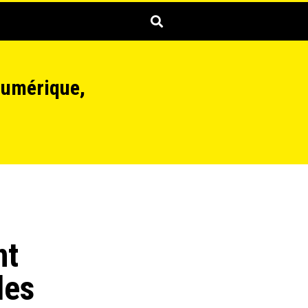
numérique,
nt
des