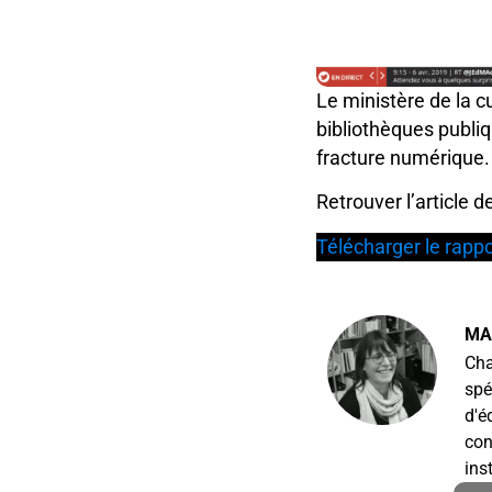
Le ministère de la cu
bibliothèques publiq
fracture numérique.
Retrouver l’article d
Télécharger le rappo
MA
Cha
spé
d'é
con
ins