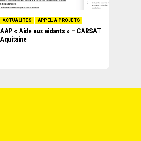
ACTUALITÉS
APPEL À PROJETS
ACTUA
AAP « Aide aux aidants » – CARSAT
AAP « 
Aquitaine
Fondat