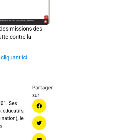
é des missions des
tte contre la
n
cliquant ici
.
001. Ses
, éducatifs,
ination), le
ns