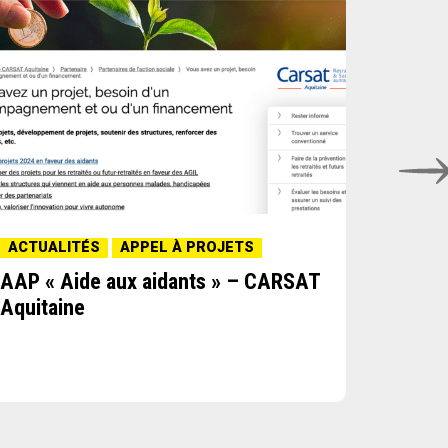
ACTUALITÉS
APPEL À PROJETS
ACTUA
AAP « Aide aux aidants » – CARSAT
AAP « 
Aquitaine
Fondat