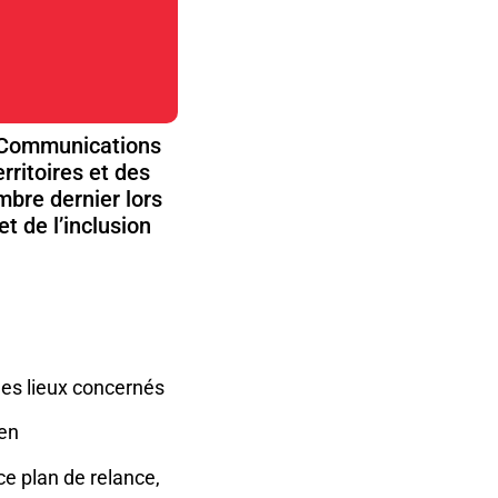
s Communications
rritoires et des
embre dernier lors
t de l’inclusion
les lieux concernés
ien
ce plan de relance,