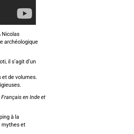
 Nicolas
te archéologique
, il s’agit d’un
s et de volumes.
ligieuses.
 Français en Inde et
ing à la
s mythes et