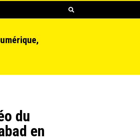
numérique,
éo du
abad en