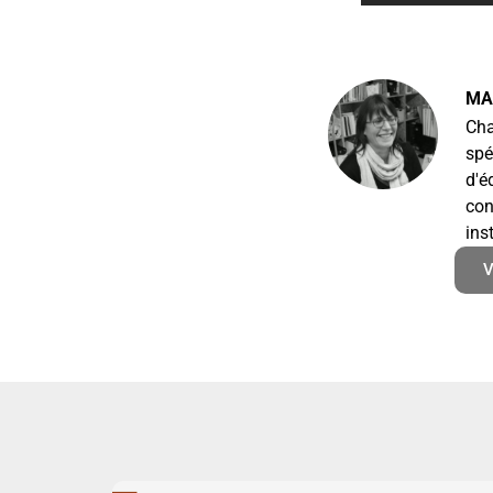
MA
Cha
spé
d'é
con
ins
V